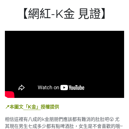
【網紅-K金 見證】
洢蓮絲(少女針)
Alpha星光除毛雷射
EndyMed 女王電波​拉提
5D塑型儀
自體脂肪豐胸
禾麗獨家 Dr.AI 代謝管理儀
眼袋+補脂
2026台北旗艦店【逆時光．美學盛宴】
POWERED BY
海德密斯玻尿酸
神奇的外泌體
第三代海芙音波
消脂點滴
眼袋內/外開
動磁波
禾麗之星選拔
瑞絲朗NASHA
Hipro-S無線音波(龍捲風音波)
週纖達
酷塑冷凍減脂CoolSculpting®
消脂點滴
瑞絲朗-OBT女神動態玻尿酸
鳳凰電波
雙眼皮
消脂針
喬雅登玻尿酸
SCT-美塑提電波(微針)
5D雕塑儀
PLT生長因子
Ulthera美國極線音波拉提
肉毒桿菌素
神力拉提線
📍本圖文
「K金」
授權提供
相信這裡有八成的k金朋朋們應該都有難消的肚肚吧😤 尤
其現在男生七成多少都有點啤酒肚，女生是不會喜歡的哦~